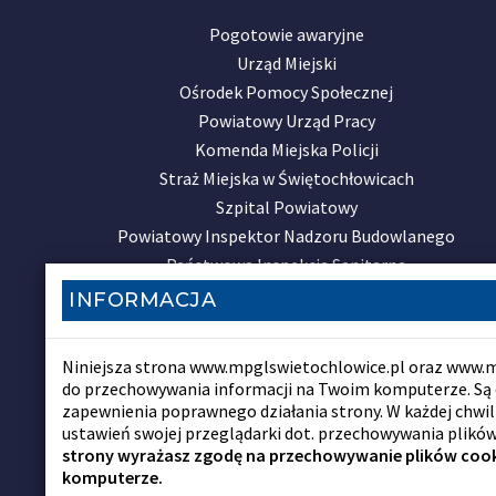
Pogotowie awaryjne
Urząd Miejski
Ośrodek Pomocy Społecznej
Powiatowy Urząd Pracy
Komenda Miejska Policji
Straż Miejska w Świętochłowicach
Szpital Powiatowy
Powiatowy Inspektor Nadzoru Budowlanego
Państwowa Inspekcja Sanitarna
INFORMACJA
NEWSLETTER MPGL
Zapisz się do naszego newslettera
Niniejsza strona www.mpglswietochlowice.pl oraz www.mp
do przechowywania informacji na Twoim komputerze. Są
Zapisz się
zapewnienia poprawnego działania strony. W każdej chwi
ustawień swojej przeglądarki dot. przechowywania plików
strony wyrażasz zgodę na przechowywanie plików coo
komputerze.